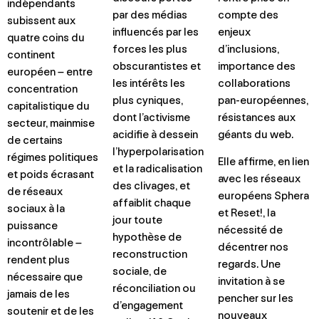
indépendants
par des médias
compte des
subissent aux
influencés par les
enjeux
quatre coins du
forces les plus
d’inclusions,
continent
obscurantistes et
importance des
européen – entre
les intérêts les
collaborations
concentration
plus cyniques,
pan-européennes,
capitalistique du
dont l’activisme
résistances aux
secteur, mainmise
acidifie à dessein
géants du web.
de certains
l’hyperpolarisation
régimes politiques
Elle affirme, en lien
et la radicalisation
et poids écrasant
avec les réseaux
des clivages, et
de réseaux
européens Sphera
affaiblit chaque
sociaux à la
et Reset!, la
jour toute
puissance
nécessité de
hypothèse de
incontrôlable –
décentrer nos
reconstruction
rendent plus
regards. Une
sociale, de
nécessaire que
invitation à se
réconciliation ou
jamais de les
pencher sur les
d’engagement
soutenir et de les
nouveaux