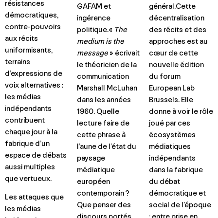
résistances
GAFAM et
général.Cette
démocratiques,
ingérence
décentralisation
contre-pouvoirs
politique.«
The
des récits et des
aux récits
medium is the
approches est au
uniformisants,
message
» écrivait
cœur de cette
terrains
le théoricien de la
nouvelle édition
d’expressions de
communication
du forum
voix alternatives :
Marshall McLuhan
European Lab
les médias
dans les années
Brussels. Elle
indépendants
1960. Quelle
donne à voir le rôle
contribuent
lecture faire de
joué par ces
chaque jour à la
cette phrase à
écosystèmes
fabrique d’un
l’aune de l’état du
médiatiques
espace de débats
paysage
indépendants
aussi multiples
médiatique
dans la fabrique
que vertueux.
européen
du débat
contemporain ?
démocratique et
Les attaques que
Que penser des
social de l’époque
les médias
discours portés
: entre prise en