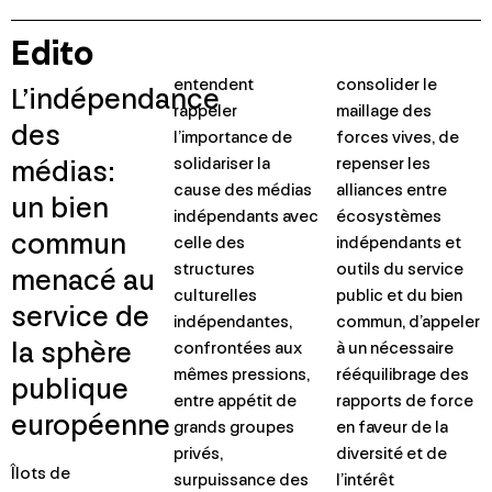
Edito
entendent
consolider le
L’indépendance
rappeler
maillage des
des
l’importance de
forces vives, de
médias:
solidariser la
repenser les
cause des médias
alliances entre
un bien
indépendants avec
écosystèmes
commun
celle des
indépendants et
structures
outils du service
menacé au
culturelles
public et du bien
service de
indépendantes,
commun, d’appeler
la sphère
confrontées aux
à un nécessaire
mêmes pressions,
rééquilibrage des
publique
entre appétit de
rapports de force
européenne
grands groupes
en faveur de la
privés,
diversité et de
Îlots de
surpuissance des
l’intérêt