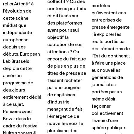
collectif ? Ou des
relier.Attentif à
modèles
contenus produits
l’évolution de
qu’inventent ces
et diffusés sur
cette scène
entreprises de
des plateformes
médiatique
presse émergente
ayant pour seul
indépendante
; à explorer les
objectif la
européenne
récits portés par
captation de nos
depuis ses
des rédactions de
attentions ? Ou
débuts, European
l’Est du continent ;
encore du fait que
Lab Brussels
à faire une place
de plus en plus de
déploie cette
aux nouvelles
titres de presse se
année un
générations de
fassent racheter
programme de
journalistes
par une poignée
deux jours
portées par un
de capitaines
entièrement dédié
même désir :
d’industrie,
à ce sujet.
façonner
menaçant de fait
Pensées avec
collectivement
l’émergence de
Bozar dans le
l’avenir d’une
nouvelles voix, le
cadre du festival
sphère publique
pluralisme des
Nuits sonores &