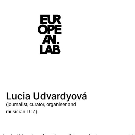
Lucia Udvardyová
(journalist, curator, organiser and
musician I CZ)