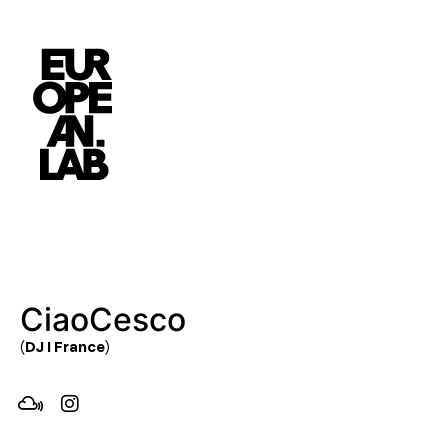
CiaoCesco
(DJ I France)