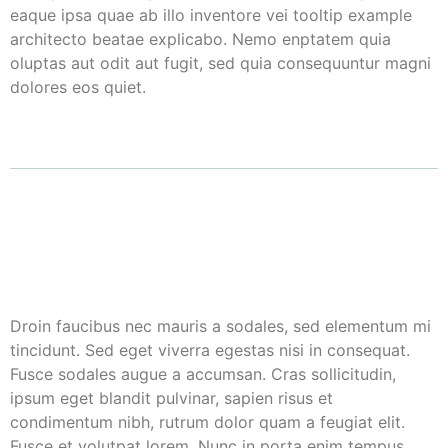
eaque ipsa quae ab illo inventore vei
tooltip example
architecto beatae explicabo. Nemo enptatem quia
oluptas aut odit aut fugit, sed quia consequuntur magni
dolores eos quiet.
D
roin faucibus nec mauris a sodales, sed elementum mi
tincidunt. Sed eget viverra egestas nisi in consequat.
Fusce sodales augue a accumsan. Cras sollicitudin,
ipsum eget blandit pulvinar, sapien risus et
condimentum nibh, rutrum dolor quam a feugiat elit.
Fusce et volutpat lorem. Nunc in porta enim tempus