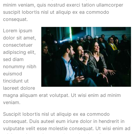
minim veniam, quis nostrud exerci tation ullamcorper
suscipit lobortis nisl ut aliquip ex ea commodo
consequat.
Lorem ipsum
dolor sit amet,
consectetuer
adipiscing elit,
sed diam
nonummy nibh
euismod
tincidunt ut
laoreet dolore
magna aliquam erat volutpat. Ut wisi enim ad minim
veniam.
Suscipit lobortis nisl ut aliquip ex ea commodo
consequat. Duis auteel eum iriure dolor in hendrerit in
vulputate velit esse molestie consequat. Ut wisi enim ad