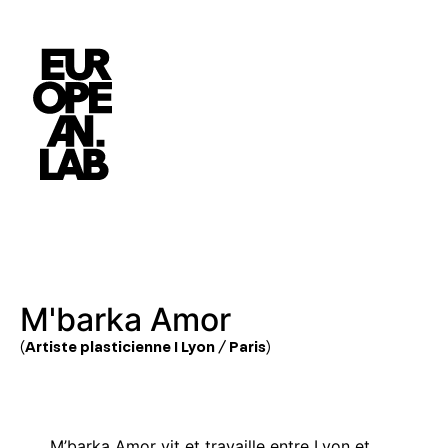
M'barka Amor
(Artiste plasticienne I Lyon / Paris)
M’barka Amor vit et travaille entre Lyon et