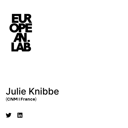
Julie Knibbe
(CNM I France)